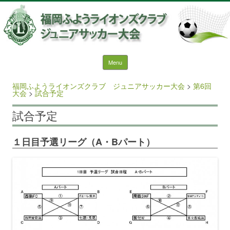
福岡ふようライオンズクラ
ブ ジュニアサッカー大会
Skip to content
Menu
検索:
福岡ふようライオンズクラブ ジュニアサッカー大会
>
第6回
大会
>
試合予定
試合予定
１日目予選リーグ（A・Bパート）